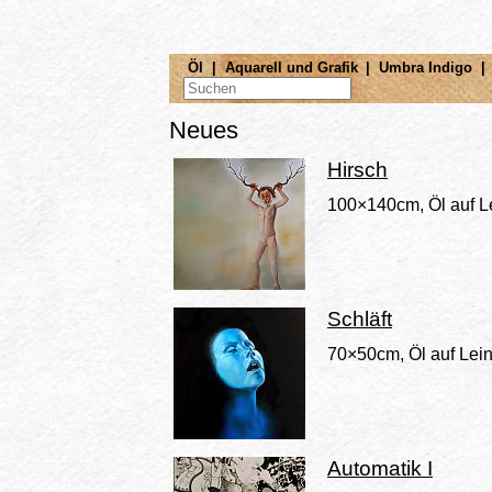
Öl
|
Aquarell und Grafik
|
Umbra Indigo
|
Neues
Hirsch
100×140cm, Öl auf 
Schläft
70×50cm, Öl auf Le
Automatik I