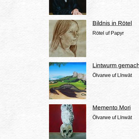
Bildnis in Rötel
Rötel uf Papyr
Lintwurm gemac
Ölvarwe uf Līnwāt
Memento Mori
Ölvarwe uf Līnwāt